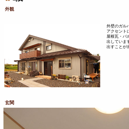
外観
外壁のガル
アクセント
屋根瓦・バ
出していま
出すことが
玄関