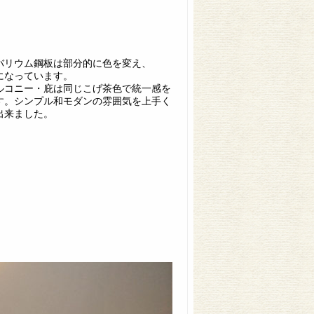
バリウム鋼板は部分的に色を変え、
になっています。
ルコニー・庇は同じこげ茶色で統一感を
す。シンプル和モダンの雰囲気を上手く
出来ました。