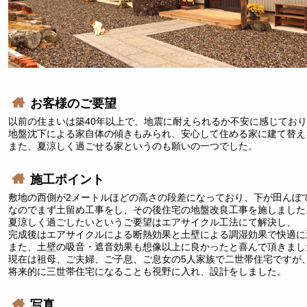
お客様のご要望
以前の住まいは築40年以上で、地震に耐えられるか不安に感じてお
地盤沈下による家自体の傾きもみられ、安心して住める家に建て替え
また、夏涼しく過ごせる家というのも願いの一つでした。
施工ポイント
敷地の西側が2メートルほどの高さの段差になっており、下が田んぼ
なのでまず土留め工事をし、その後住宅の地盤改良工事を施しました
夏涼しく過ごしたいというご要望はエアサイクル工法にて解決し、
完成後はエアサイクルによる断熱効果と土壁による調湿効果で快適に
また、土壁の吸音・遮音効果も想像以上に良かったと喜んで頂きまし
現在は祖母、ご夫婦、ご子息、ご息女の5人家族で二世帯住宅ですが
将来的に三世帯住宅になることも視野に入れ、設計をしました。
写真