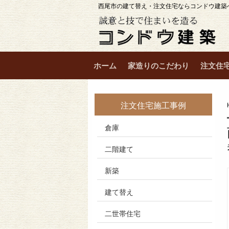
西尾市の建て替え・注文住宅ならコンドウ建築
ホーム
家造りのこだわり
注文住
注文住宅施工事例
倉庫
二階建て
新築
建て替え
二世帯住宅