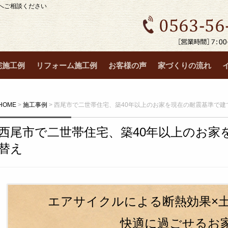
へご相談ください
宅施工例
リフォーム施工例
お客様の声
家づくりの流れ
HOME
>
施工事例
>
西尾市で二世帯住宅、築40年以上のお家を現在の耐震基準で建
西尾市で二世帯住宅、築40年以上のお家
替え
エアサイクルによる断熱効果×
快適に過ごせるお