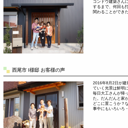
コンドウ建築さん
するまで、何回も
関わることができ
西尾市 I様邸 お客様の声
2016年8月2日
ていく光景は鮮明
毎日大工さんが帰
た。だんだんと家
どこに置こうか？
事中にもいろいろ