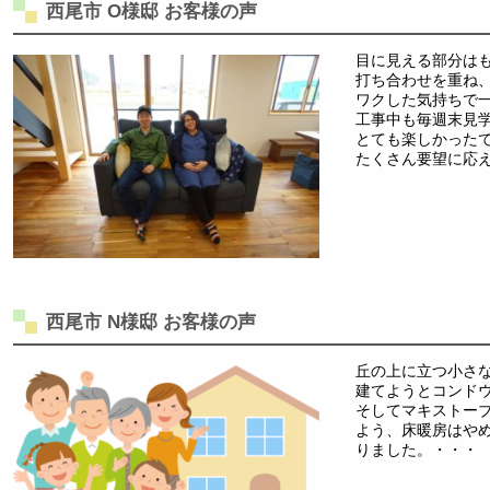
西尾市 O様邸 お客様の声
目に見える部分は
打ち合わせを重ね
ワクした気持ちで
工事中も毎週末見
とても楽しかった
たくさん要望に応
西尾市 N様邸 お客様の声
丘の上に立つ小さ
建てようとコンド
そしてマキストー
よう、床暖房はや
りました。・・・