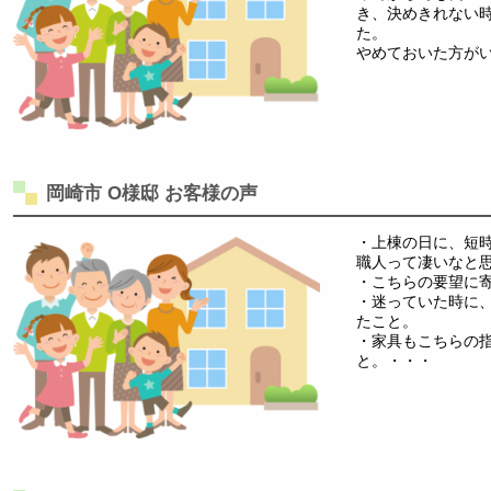
き、決めきれない
た。
やめておいた方が
岡崎市 O様邸 お客様の声
・上棟の日に、短
職人って凄いなと
・こちらの要望に
・迷っていた時に
たこと。
・家具もこちらの
と。・・・