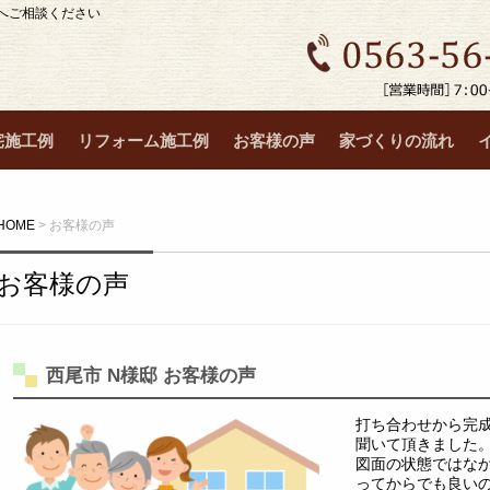
へご相談ください
宅施工例
リフォーム施工例
お客様の声
家づくりの流れ
HOME
>
お客様の声
お客様の声
西尾市 N様邸 お客様の声
打ち合わせから完
聞いて頂きました
図面の状態ではな
ってからでも良い